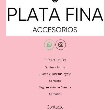
Información
Quiénes Somos
¿Cómo cuidar tus Joyas?
Contacto
Seguimiento de Compra
Garantías
Contacto