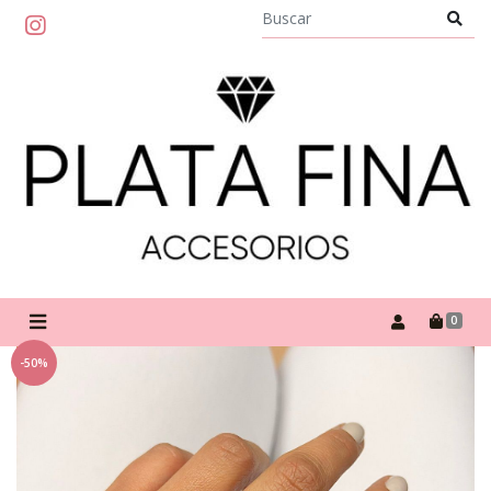
0
-50%