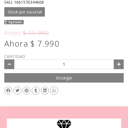
SKU: 1661570344608
Stock por sucursal
Agotado.
Antes
$ 15.980
Ahora $ 7.990
CANTIDAD
Encargar