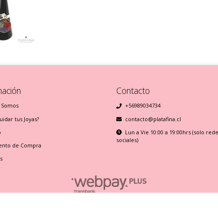
mación
Contacto
 Somos
+56989034734
idar tus Joyas?
contacto@platafina.cl
o
Lun a Vie 10:00 a 19:00hrs (solo red
sociales)
ento de Compra
s
Plata Fina © 2026
Creado por
Bsale