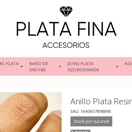
AS PLATA
BAÑO DE
JOYAS PLATA
KID
ORO18K
925|RODINADA
Anillo Plata Resi
SKU: 1643657898690
Stock por sucursal
Agotado.