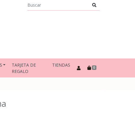
S
TARJETA DE
TIENDAS
0
REGALO
na