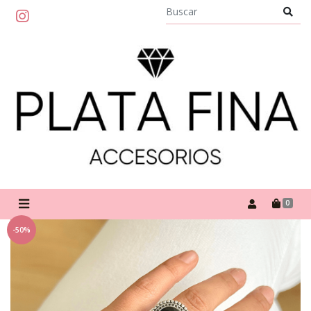
0
-50%