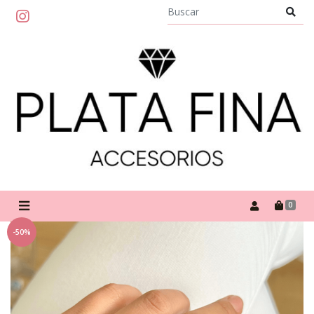
0
-50%