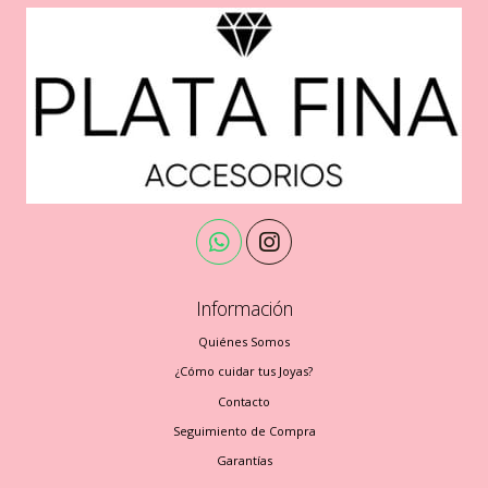
Información
Quiénes Somos
¿Cómo cuidar tus Joyas?
Contacto
Seguimiento de Compra
Garantías