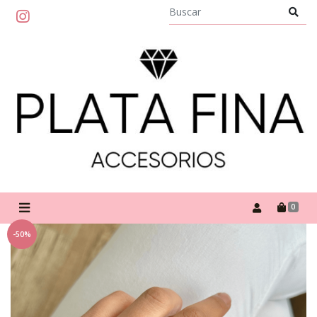
0
-50%