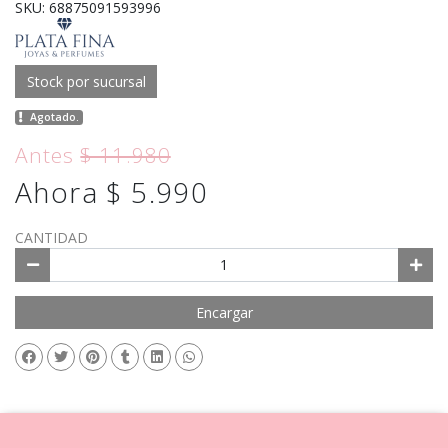
SKU: 68875091593996
Stock por sucursal
Agotado.
Antes
$ 11.980
Ahora $ 5.990
CANTIDAD
Encargar