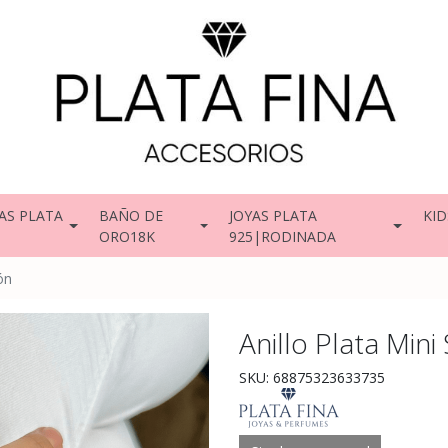
AS PLATA
BAÑO DE
JOYAS PLATA
KID
ORO18K
925|RODINADA
ón
Anillo Plata Mini 
SKU: 68875323633735