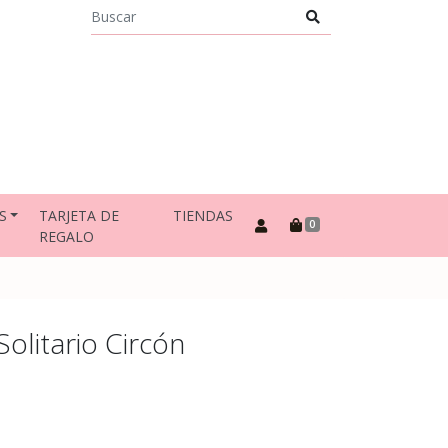
S
TARJETA DE
TIENDAS
0
REGALO
Solitario Circón