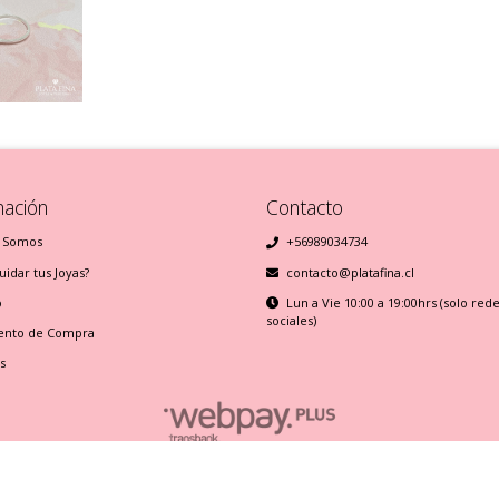
mación
Contacto
 Somos
+56989034734
idar tus Joyas?
contacto@platafina.cl
o
Lun a Vie 10:00 a 19:00hrs (solo red
sociales)
ento de Compra
s
Plata Fina © 2026
Creado por
Bsale