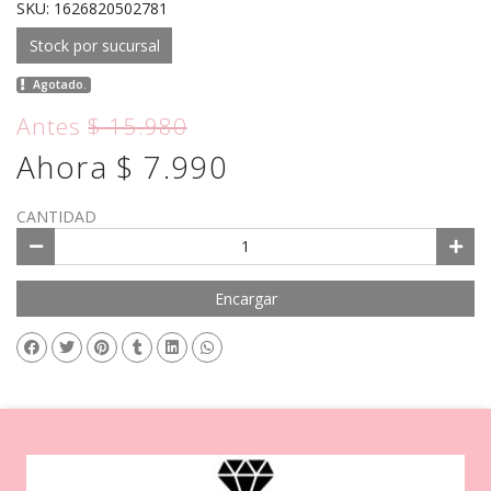
SKU: 1626820502781
Stock por sucursal
Agotado.
Antes
$ 15.980
Ahora $ 7.990
CANTIDAD
Encargar