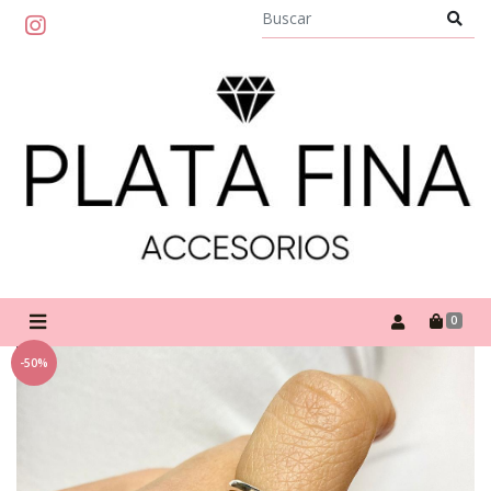
0
-50%