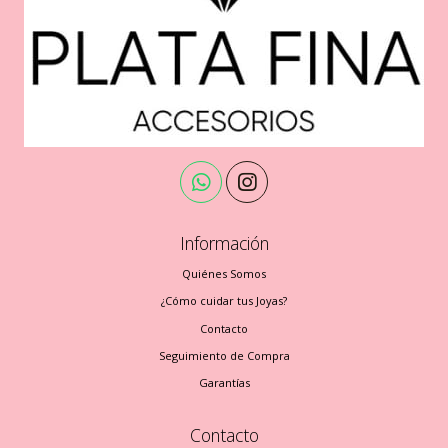
Información
Quiénes Somos
¿Cómo cuidar tus Joyas?
Contacto
Seguimiento de Compra
Garantías
Contacto