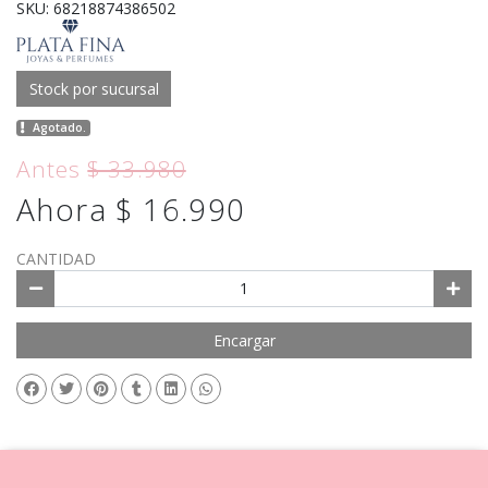
SKU: 68218874386502
Stock por sucursal
Agotado.
Antes
$ 33.980
Ahora $ 16.990
CANTIDAD
Encargar