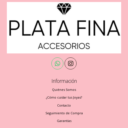
Información
Quiénes Somos
¿Cómo cuidar tus Joyas?
Contacto
Seguimiento de Compra
Garantías