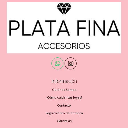
Información
Quiénes Somos
¿Cómo cuidar tus Joyas?
Contacto
Seguimiento de Compra
Garantías