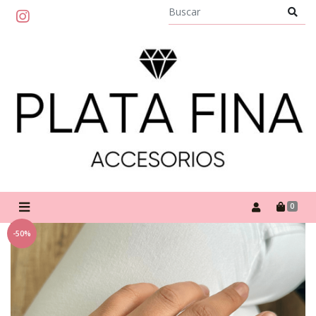
0
-50%