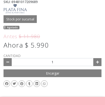
SKU: 69481017209689
Stock por sucursal
Agotado.
Antes
$ 11.980
Ahora $ 5.990
CANTIDAD
Encargar