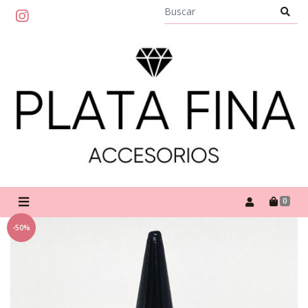
0
-50%