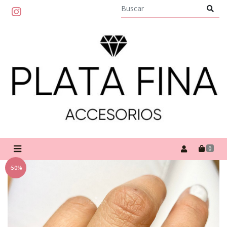
0
-50%