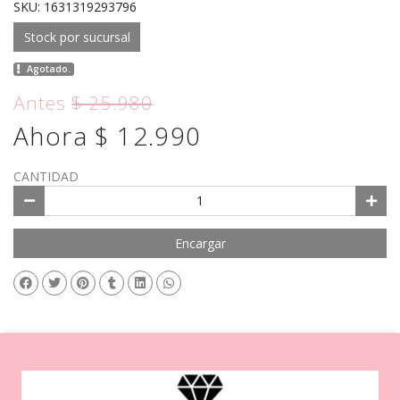
SKU: 1631319293796
Stock por sucursal
Agotado.
Antes
$ 25.980
Ahora $ 12.990
CANTIDAD
Encargar