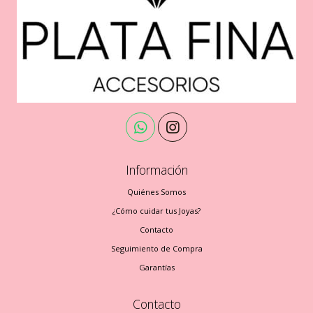
Información
Quiénes Somos
¿Cómo cuidar tus Joyas?
Contacto
Seguimiento de Compra
Garantías
Contacto