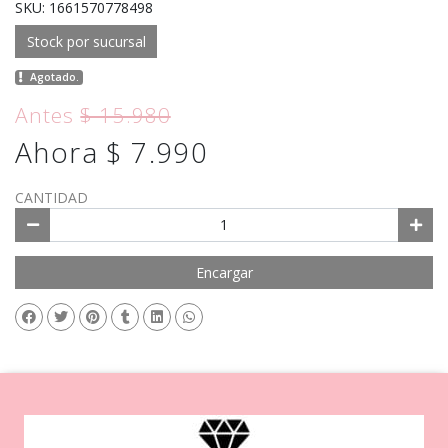
SKU: 1661570778498
Stock por sucursal
Agotado.
Antes
$ 15.980
Ahora $ 7.990
CANTIDAD
Encargar