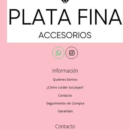
Información
Quiénes Somos
¿Cómo cuidar tus Joyas?
Contacto
Seguimiento de Compra
Garantías
Contacto