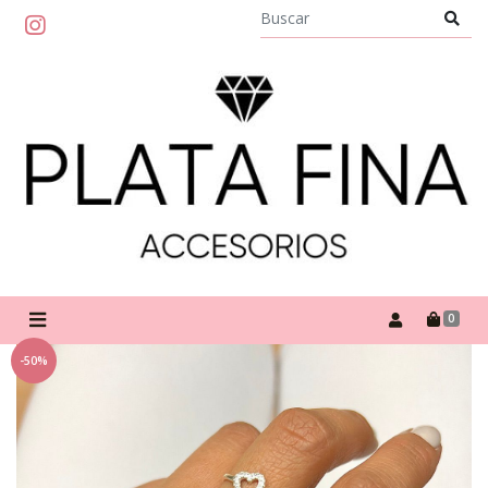
0
-50%