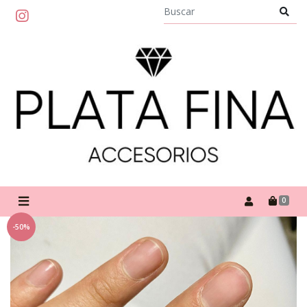
0
-50%