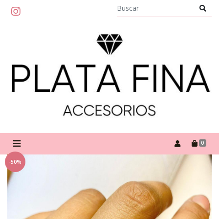
0
-50%