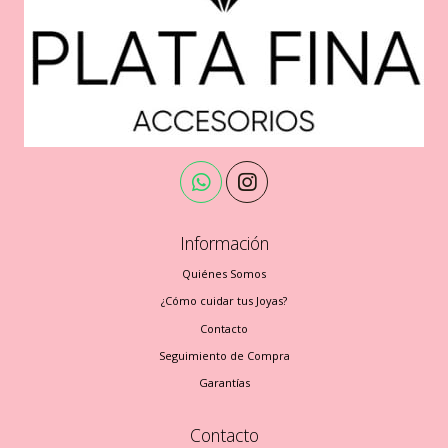
Información
Quiénes Somos
¿Cómo cuidar tus Joyas?
Contacto
Seguimiento de Compra
Garantías
Contacto