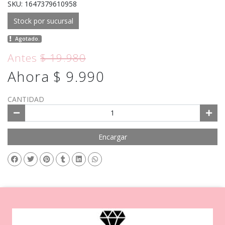
SKU: 1647379610958
Stock por sucursal
Agotado.
Antes
$ 19.980
Ahora $ 9.990
CANTIDAD
Encargar