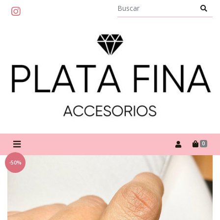
0
-50%