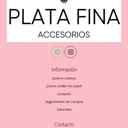
Información
Quiénes Somos
¿Cómo cuidar tus Joyas?
Contacto
Seguimiento de Compra
Garantías
Contacto