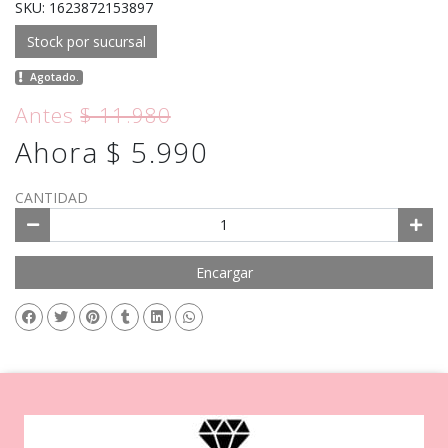
SKU: 1623872153897
Stock por sucursal
Agotado.
Antes
$ 11.980
Ahora $ 5.990
CANTIDAD
Encargar