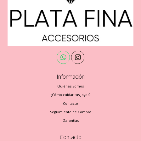
Información
Quiénes Somos
¿Cómo cuidar tus Joyas?
Contacto
Seguimiento de Compra
Garantías
Contacto