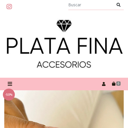
0
-50%