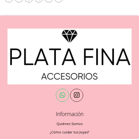
Información
Quiénes Somos
¿Cómo cuidar tus Joyas?