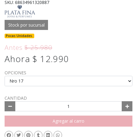
SKU: 68634961320887
Stock por sucursal
Pocas Unidades.
Antes
$ 25.980
Ahora $ 12.990
OPCIONES
CANTIDAD
Agregar al carro