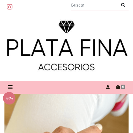
0
-50%