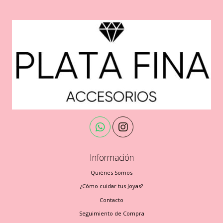
Información
Quiénes Somos
¿Cómo cuidar tus Joyas?
Contacto
Seguimiento de Compra