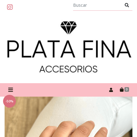
0
-50%