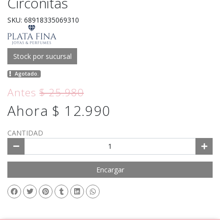
Circonitas
SKU: 68918335069310
Stock por sucursal
Agotado.
Antes
$ 25.980
Ahora $ 12.990
CANTIDAD
Encargar